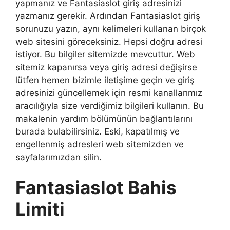
yapmanız ve Fantasiaslot giriş adresinizi
yazmanız gerekir. Ardından Fantasiaslot giriş
sorunuzu yazın, aynı kelimeleri kullanan birçok
web sitesini göreceksiniz. Hepsi doğru adresi
istiyor. Bu bilgiler sitemizde mevcuttur. Web
sitemiz kapanırsa veya giriş adresi değişirse
lütfen hemen bizimle iletişime geçin ve giriş
adresinizi güncellemek için resmi kanallarımız
aracılığıyla size verdiğimiz bilgileri kullanın. Bu
makalenin yardım bölümünün bağlantılarını
burada bulabilirsiniz. Eski, kapatılmış ve
engellenmiş adresleri web sitemizden ve
sayfalarımızdan silin.
Fantasiaslot Bahis
Limiti