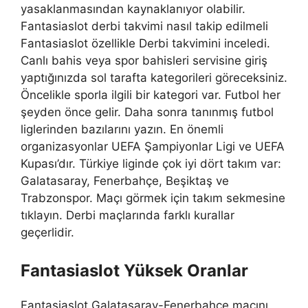
yasaklanmasından kaynaklanıyor olabilir.
Fantasiaslot derbi takvimi nasıl takip edilmeli
Fantasiaslot özellikle Derbi takvimini inceledi.
Canlı bahis veya spor bahisleri servisine giriş
yaptığınızda sol tarafta kategorileri göreceksiniz.
Öncelikle sporla ilgili bir kategori var. Futbol her
şeyden önce gelir. Daha sonra tanınmış futbol
liglerinden bazılarını yazın. En önemli
organizasyonlar UEFA Şampiyonlar Ligi ve UEFA
Kupası’dır. Türkiye liginde çok iyi dört takım var:
Galatasaray, Fenerbahçe, Beşiktaş ve
Trabzonspor. Maçı görmek için takım sekmesine
tıklayın. Derbi maçlarında farklı kurallar
geçerlidir.
Fantasiaslot Yüksek Oranlar
Fantasiaslot Galatasaray-Fenerbahçe maçını