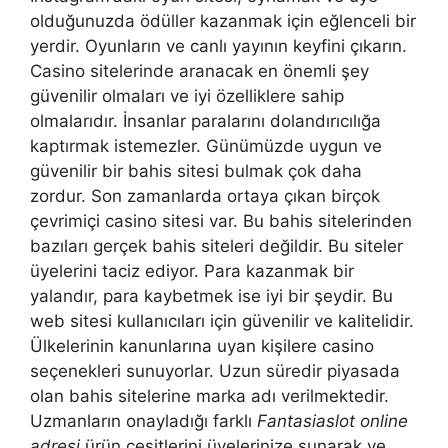
olduğunuzda ödüller kazanmak için eğlenceli bir
yerdir. Oyunların ve canlı yayının keyfini çıkarın.
Casino sitelerinde aranacak en önemli şey
güvenilir olmaları ve iyi özelliklere sahip
olmalarıdır. İnsanlar paralarını dolandırıcılığa
kaptırmak istemezler. Günümüzde uygun ve
güvenilir bir bahis sitesi bulmak çok daha
zordur. Son zamanlarda ortaya çıkan birçok
çevrimiçi casino sitesi var. Bu bahis sitelerinden
bazıları gerçek bahis siteleri değildir. Bu siteler
üyelerini taciz ediyor. Para kazanmak bir
yalandır, para kaybetmek ise iyi bir şeydir. Bu
web sitesi kullanıcıları için güvenilir ve kalitelidir.
Ülkelerinin kanunlarına uyan kişilere casino
seçenekleri sunuyorlar. Uzun süredir piyasada
olan bahis sitelerine marka adı verilmektedir.
Uzmanların onayladığı farklı
Fantasiaslot online
adresi
ürün çeşitlerini üyelerinize sunarak ve