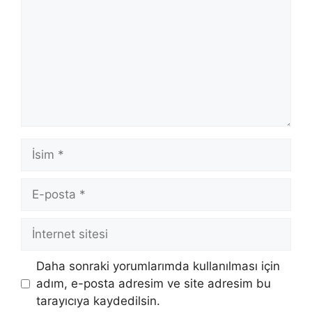
İsim
E-
posta
İnternet
sitesi
Daha sonraki yorumlarımda kullanılması için
adım, e-posta adresim ve site adresim bu
tarayıcıya kaydedilsin.