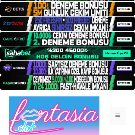
İçeriğe
atla
Menü