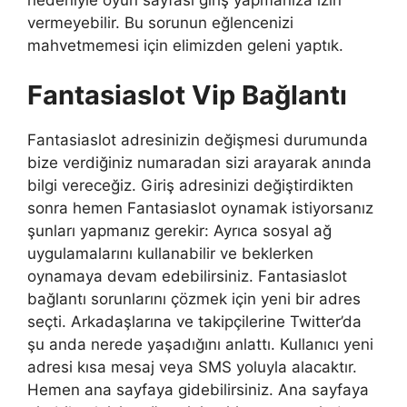
vermeyebilir. Bu sorunun eğlencenizi
mahvetmemesi için elimizden geleni yaptık.
Fantasiaslot Vip Bağlantı
Fantasiaslot adresinizin değişmesi durumunda
bize verdiğiniz numaradan sizi arayarak anında
bilgi vereceğiz. Giriş adresinizi değiştirdikten
sonra hemen Fantasiaslot oynamak istiyorsanız
şunları yapmanız gerekir: Ayrıca sosyal ağ
uygulamalarını kullanabilir ve beklerken
oynamaya devam edebilirsiniz. Fantasiaslot
bağlantı sorunlarını çözmek için yeni bir adres
seçti. Arkadaşlarına ve takipçilerine Twitter’da
şu anda nerede yaşadığını anlattı. Kullanıcı yeni
adresi kısa mesaj veya SMS yoluyla alacaktır.
Hemen ana sayfaya gidebilirsiniz. Ana sayfaya