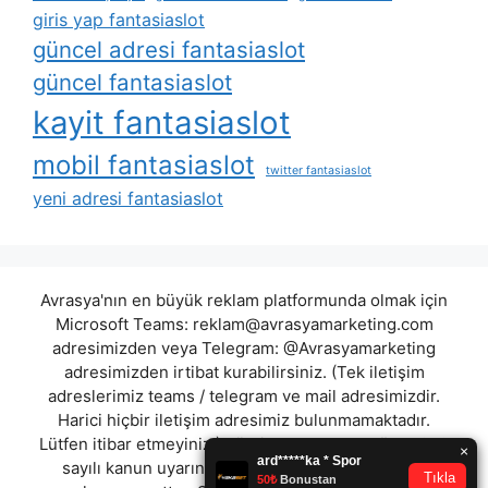
giris yap fantasiaslot
güncel adresi fantasiaslot
güncel fantasiaslot
kayit fantasiaslot
mobil fantasiaslot
twitter fantasiaslot
yeni adresi fantasiaslot
Avrasya'nın en büyük reklam platformunda olmak için
Microsoft Teams:
reklam@avrasyamarketing.com
adresimizden veya Telegram: @Avrasyamarketing
adresimizden irtibat kurabilirsiniz. (Tek iletişim
adreslerimiz teams / telegram ve mail adresimizdir.
Harici hiçbir iletişim adresimiz bulunmamaktadır.
Lütfen itibar etmeyiniz.) Türkiye yasalarına göre 7258
sayılı kanun uyarınca yasa dışı bahis oynamanın