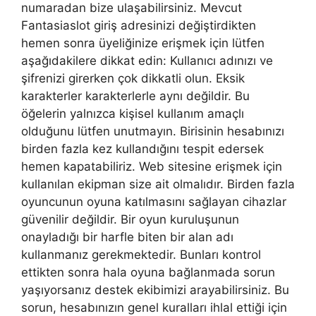
numaradan bize ulaşabilirsiniz. Mevcut
Fantasiaslot giriş adresinizi değiştirdikten
hemen sonra üyeliğinize erişmek için lütfen
aşağıdakilere dikkat edin: Kullanıcı adınızı ve
şifrenizi girerken çok dikkatli olun. Eksik
karakterler karakterlerle aynı değildir. Bu
öğelerin yalnızca kişisel kullanım amaçlı
olduğunu lütfen unutmayın. Birisinin hesabınızı
birden fazla kez kullandığını tespit edersek
hemen kapatabiliriz. Web sitesine erişmek için
kullanılan ekipman size ait olmalıdır. Birden fazla
oyuncunun oyuna katılmasını sağlayan cihazlar
güvenilir değildir. Bir oyun kuruluşunun
onayladığı bir harfle biten bir alan adı
kullanmanız gerekmektedir. Bunları kontrol
ettikten sonra hala oyuna bağlanmada sorun
yaşıyorsanız destek ekibimizi arayabilirsiniz. Bu
sorun, hesabınızın genel kuralları ihlal ettiği için