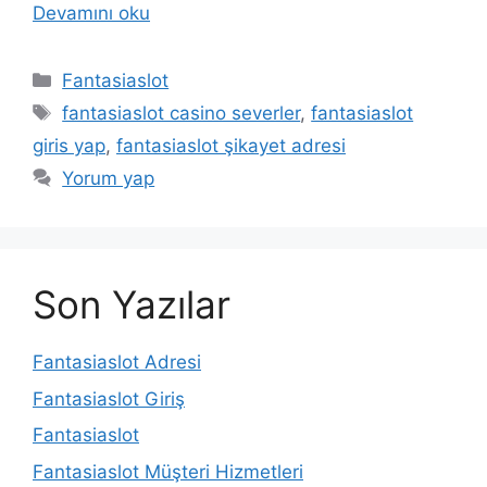
Devamını oku
Kategoriler
Fantasiaslot
Etiketler
fantasiaslot casino severler
,
fantasiaslot
giris yap
,
fantasiaslot şikayet adresi
Yorum yap
Son Yazılar
Fantasiaslot Adresi
Fantasiaslot Giriş
Fantasiaslot
Fantasiaslot Müşteri Hizmetleri