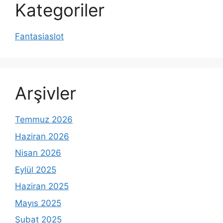
Kategoriler
Fantasiaslot
Arşivler
Temmuz 2026
Haziran 2026
Nisan 2026
Eylül 2025
Haziran 2025
Mayıs 2025
Şubat 2025