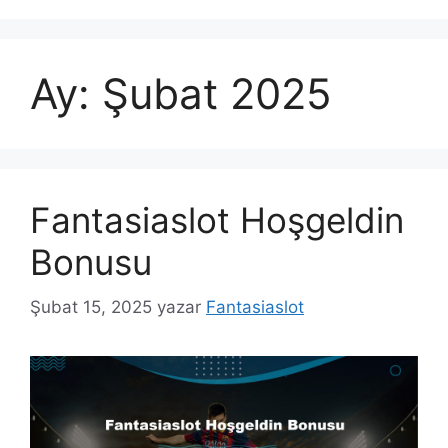
Ay:
Şubat 2025
Fantasiaslot Hoşgeldin
Bonusu
Şubat 15, 2025
yazar
Fantasiaslot