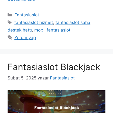
Kategoriler
Fantasiaslot
Etiketler
fantasiaslot hizmet
,
fantasiaslot saha
destek hattı
,
mobil fantasiaslot
Yorum yap
Fantasiaslot Blackjack
Şubat 5, 2025
yazar
Fantasiaslot