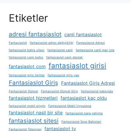
Etiketler
adresi fantasiaslot
canli fantasiaslot
Fantasiaslot
fantasiaslot adres değişikliği
Fantasiaslot Adresi
fantasiaslot bahis sitesi
fantasiaslot canli
fantasiaslot canli maç izle
fantasiaslot canlı bahis
fantasiaslot canlı destek
fantasiaslot girisi
fantasiaslot com
fantasiaslot giris twitter
fantasiaslot giris yap
Fantasiaslot Giriş
Fantasiaslot Giriş Adresi
Fantasiaslot Güncel
Fantasiaslot Güncel Giriş
fantasiaslot hakkında
fantasiaslot hizmetleri
fantasiaslot kaç oldu
fantasiaslot mobil erişim
Fantasiaslot Mobil Uygulama
fantasiaslot nasil bir site
fantasiaslot para yatirma
fantasiaslot sitesi
Fantasiaslot Spor Bahisleri
fantasiaslot tv
Fantasiaslot Telegram