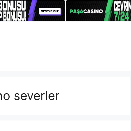
no severler