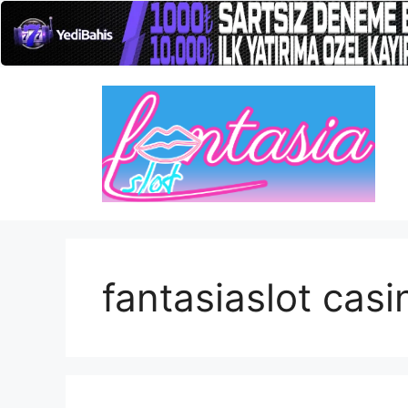
İçeriğe
atla
fantasiaslot casi