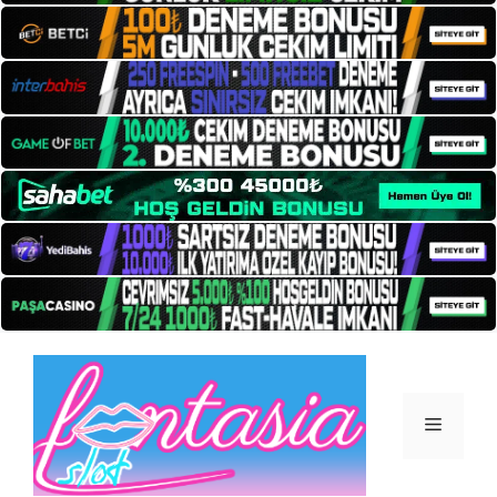
İçeriğe
atla
Menü