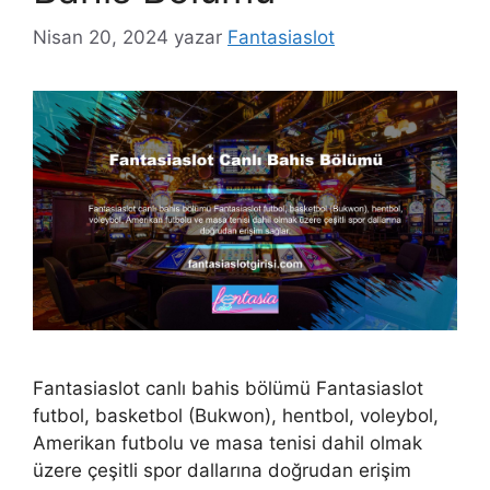
Nisan 20, 2024
yazar
Fantasiaslot
Fantasiaslot canlı bahis bölümü Fantasiaslot
futbol, basketbol (Bukwon), hentbol, voleybol,
Amerikan futbolu ve masa tenisi dahil olmak
üzere çeşitli spor dallarına doğrudan erişim