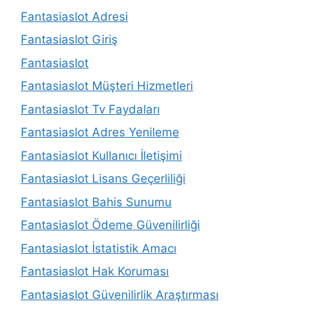
Fantasiaslot Adresi
Fantasiaslot Giriş
Fantasiaslot
Fantasiaslot Müşteri Hizmetleri
Fantasiaslot Tv Faydaları
Fantasiaslot Adres Yenileme
Fantasiaslot Kullanıcı İletişimi
Fantasiaslot Lisans Geçerliliği
Fantasiaslot Bahis Sunumu
Fantasiaslot Ödeme Güvenilirliği
Fantasiaslot İstatistik Amacı
Fantasiaslot Hak Koruması
Fantasiaslot Güvenilirlik Araştırması