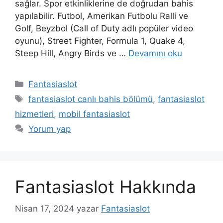
sağlar. Spor etkinliklerine de doğrudan bahis
yapılabilir. Futbol, Amerikan Futbolu Ralli ve
Golf, Beyzbol (Call of Duty adlı popüler video
oyunu), Street Fighter, Formula 1, Quake 4,
Steep Hill, Angry Birds ve …
Devamını oku
Kategoriler
Fantasiaslot
Etiketler
fantasiaslot canlı bahis bölümü
,
fantasiaslot
hizmetleri
,
mobil fantasiaslot
Yorum yap
Fantasiaslot Hakkında
Nisan 17, 2024
yazar
Fantasiaslot