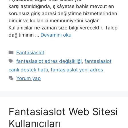
karşılaştırıldığında, şikâyetse bahis mevcut en
sorunsuz giriş adresi değiştirme hizmetlerinden
biridir ve kullanıcı memnuniyetini sağlar.
Kullanıcılar ne zaman size bilgi verecektir. Talep
dağıtımının …
Devamını oku
Kategoriler
Fantasiaslot
Etiketler
fantasiaslot adres değişikliği
,
fantasiaslot
canlı destek hattı
,
fantasiaslot yeni adres
Yorum yap
Fantasiaslot Web Sitesi
Kullanıcıları