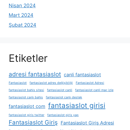
Nisan 2024
Mart 2024
Şubat 2024
Etiketler
adresi fantasiaslot
canli fantasiaslot
Fantasiaslot
fantasiaslot adres değişikliği
Fantasiaslot Adresi
fantasiaslot bahis sitesi
fantasiaslot canli
fantasiaslot canli maç izle
fantasiaslot canlı bahis
fantasiaslot canlı destek
fantasiaslot girisi
fantasiaslot com
fantasiaslot giris twitter
fantasiaslot giris yap
Fantasiaslot Giriş
Fantasiaslot Giriş Adresi