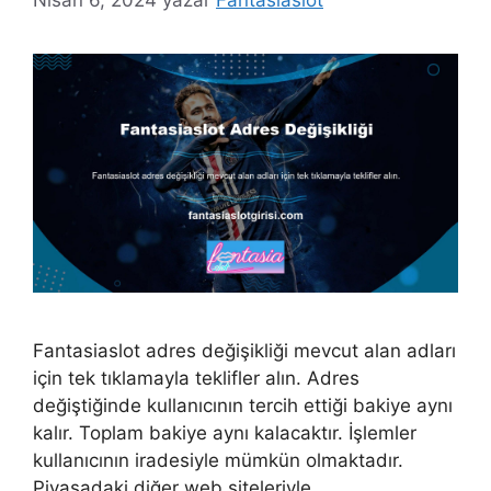
Fantasiaslot adres değişikliği mevcut alan adları
için tek tıklamayla teklifler alın. Adres
değiştiğinde kullanıcının tercih ettiği bakiye aynı
kalır. Toplam bakiye aynı kalacaktır. İşlemler
kullanıcının iradesiyle mümkün olmaktadır.
Piyasadaki diğer web siteleriyle