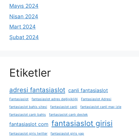
Mayıs 2024
Nisan 2024
Mart 2024
Şubat 2024
Etiketler
adresi fantasiaslot
canli fantasiaslot
Fantasiaslot
fantasiaslot adres değişikliği
Fantasiaslot Adresi
fantasiaslot bahis sitesi
fantasiaslot canli
fantasiaslot canli maç izle
fantasiaslot canlı bahis
fantasiaslot canlı destek
fantasiaslot girisi
fantasiaslot com
fantasiaslot giris twitter
fantasiaslot giris yap