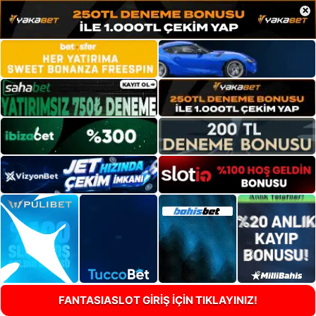
×
FANTASIASLOT GİRİŞ İÇİN TIKLAYINIZ!