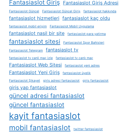
Fantasiaslot Giriş
Fantasiaslot Giriş Adresi
Fantasiaslot Güncel
Fantasiaslot Güncel Giriş
fantasiaslot hakkında
fantasiaslot hizmetleri
fantasiaslot kaç oldu
fantasiaslot mobil erişim
Fantasiaslot Mobil Uygulama
fantasiaslot nasil bir site
fantasiaslot para yatirma
fantasiaslot sitesi
Fantasiaslot Spor Bahisleri
fantasiaslot tv
Fantasiaslot Telegram
fantasiaslot tv canli maç izle
fantasiaslot tv canlı maç
Fantasiaslot Web Sitesi
fantasiaslot yeni adres
Fantasiaslot Yeni Giriş
fantasiaslot üyelik
Fantasiaslot Şikayet
giris adresi fantasiaslot
giris fantasiaslot
giris yap fantasiaslot
güncel adresi fantasiaslot
güncel fantasiaslot
kayit fantasiaslot
mobil fantasiaslot
twitter fantasiaslot