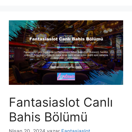
Fantasiaslot Canlı
Bahis Bölümü
Nisan 20, 2024
yazar
Fantasiaslot