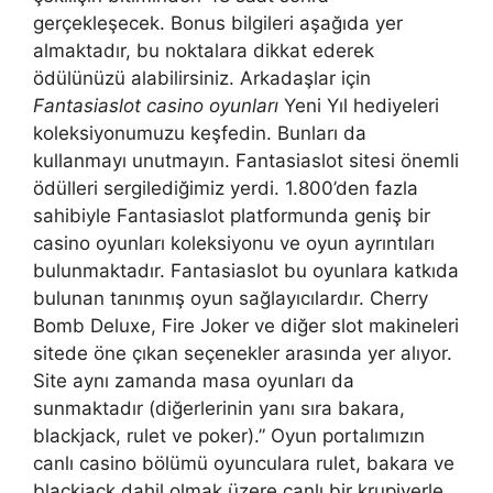
gerçekleşecek. Bonus bilgileri aşağıda yer
almaktadır, bu noktalara dikkat ederek
ödülünüzü alabilirsiniz. Arkadaşlar için
Fantasiaslot casino oyunları
Yeni Yıl hediyeleri
koleksiyonumuzu keşfedin. Bunları da
kullanmayı unutmayın. Fantasiaslot sitesi önemli
ödülleri sergilediğimiz yerdi. 1.800’den fazla
sahibiyle Fantasiaslot platformunda geniş bir
casino oyunları koleksiyonu ve oyun ayrıntıları
bulunmaktadır. Fantasiaslot bu oyunlara katkıda
bulunan tanınmış oyun sağlayıcılardır. Cherry
Bomb Deluxe, Fire Joker ve diğer slot makineleri
sitede öne çıkan seçenekler arasında yer alıyor.
Site aynı zamanda masa oyunları da
sunmaktadır (diğerlerinin yanı sıra bakara,
blackjack, rulet ve poker).” Oyun portalımızın
canlı casino bölümü oyunculara rulet, bakara ve
blackjack dahil olmak üzere canlı bir krupiyerle