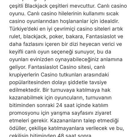
çeşitli Blackjack çeşitleri mevcuttur. Canlı casino
oyunu. Canlı casino hilelerinin kullanımı sıcak
casino oyunlarından hoşlananlar için idealdir.
Türkiye’deki en iyi çevrimiçi casino siteleri artık
rulet, blackjack, poker, bakara, Fantasiaslot ve
daha fazlasını içeren bir dizi heyecan verici ve
keyifli canlı oyun seçeneği sunuyor, bu da
oyunları evinizden oynayabileceğiniz anlamına
geliyor. Fantasiaslot Casino sitesi, canlı
krupiyerlerin Casino tutkunları arasındaki
popülaritesinden dolayı şiddetle tavsiye
edilmektedir. Bir turnuvaya katılmaya hak
kazanabilmek için oyuncuların, turnuvanın
bitiminden sonraki 24 saat içinde katılım
promosyonu için yarışma sayfasını ziyaret
etmeleri gerekir. Kazananların talep etmediği
ödüller, çekilişe katılmayanlara verilecek ve bu,
çekilişin bitiminden 48 saat sonra