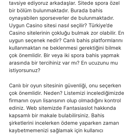
tavsiye ediyoruz arkadaşlar. Sitede spora özel
bir bölüm bulunmaktadır. Burada bahis
oynayabilen sporseverler de bulunmaktadır.
Uygun Casino sitesi nasıl seçilir? Türkiye’de
Casino sitelerinin çokluğu bulmak zor olabilir. En
uygun seçenek nedir? Canlı bahis platformlarını
kullanmaktan ne beklenmesi gerektiğini bilmek
çok önemlidir. Bir veya iki spora bahis yapmak
arasında bir tercihiniz var mı? En ucuzunu mu
istiyorsunuz?
Canlı bir oyun sitesinin güvenliği, onu seçerken
çok önemlidir. Neden? Listemizi incelediğimizde
firmanın oyun lisansının olup olmadığını kontrol
ediniz. Web sitemizde Fantasiaslot hakkında
kapsamlı bir makale bulabilirsiniz. Bahis
şirketlerini incelerken ödeme yaparken zaman
kaybetmemenizi sağlamak için kullanıcı