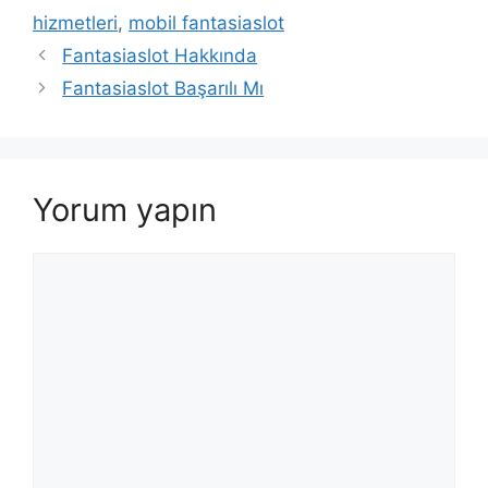
hizmetleri
,
mobil fantasiaslot
Fantasiaslot Hakkında
Fantasiaslot Başarılı Mı
Yorum yapın
Yorum