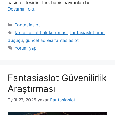
casino sitesidir. Türk bahis hayranları her …
Devamını oku
Kategoriler
Fantasiaslot
Etiketler
fantasiaslot hak koruması
,
fantasiaslot oran
düşüşü
,
güncel adresi fantasiaslot
Yorum yap
Fantasiaslot Güvenilirlik
Araştırması
Eylül 27, 2025
yazar
Fantasiaslot