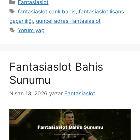
Kategoriler
Fantasiaslot
Etiketler
fantasiaslot canlı bahis
,
fantasiaslot lisans
geçerliliği
,
güncel adresi fantasiaslot
Yorum yap
Fantasiaslot Bahis
Sunumu
Nisan 13, 2026
yazar
Fantasiaslot