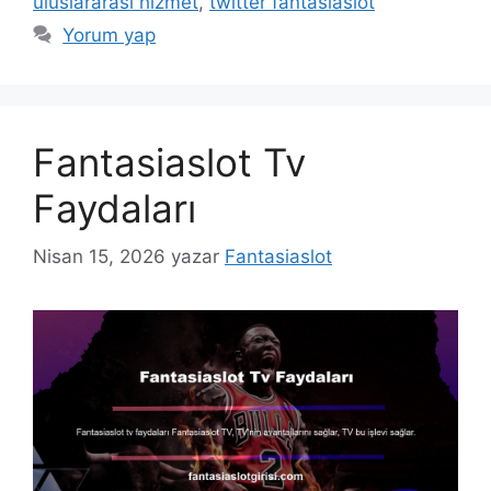
uluslararası hizmet
,
twitter fantasiaslot
Yorum yap
Fantasiaslot Tv
Faydaları
Nisan 15, 2026
yazar
Fantasiaslot