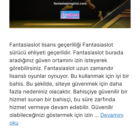
Fantasiaslot lisans geçerliliği Fantasiaslot
sürücü ehliyeti geçerlidir. Fantasiaslot burada
aradığınız güven ortamını izin isteyerek
görebilirsiniz. Fantasiaslot uzun zamandır
lisanslı oyunlar oynuyor. Bu kullanmak için iyi bir
bahis. Bu şekilde, siteye güvenmek için daha
fazla nedeniniz olacaktır. Bahisçiye güvenilir bir
hizmet sunan bir bahisçi, bu süre zarfında
hizmet vermeye devam edebilir. Güvenilir
olabileceğinizi göstermek için izin …
Devamını
oku