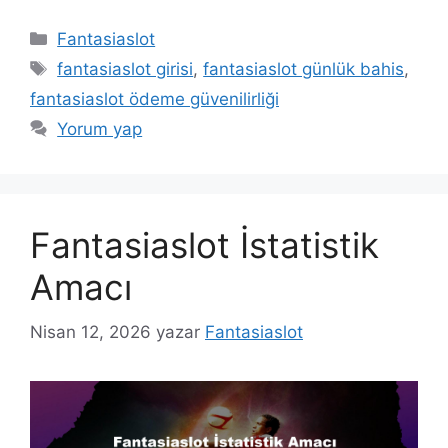
Kategoriler
Fantasiaslot
Etiketler
fantasiaslot girisi
,
fantasiaslot günlük bahis
,
fantasiaslot ödeme güvenilirliği
Yorum yap
Fantasiaslot İstatistik
Amacı
Nisan 12, 2026
yazar
Fantasiaslot