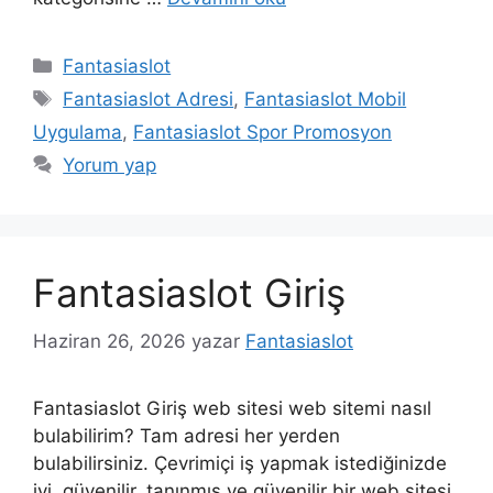
Kategoriler
Fantasiaslot
Etiketler
Fantasiaslot Adresi
,
Fantasiaslot Mobil
Uygulama
,
Fantasiaslot Spor Promosyon
Yorum yap
Fantasiaslot Giriş
Haziran 26, 2026
yazar
Fantasiaslot
Fantasiaslot Giriş web sitesi web sitemi nasıl
bulabilirim? Tam adresi her yerden
bulabilirsiniz. Çevrimiçi iş yapmak istediğinizde
iyi, güvenilir, tanınmış ve güvenilir bir web sitesi