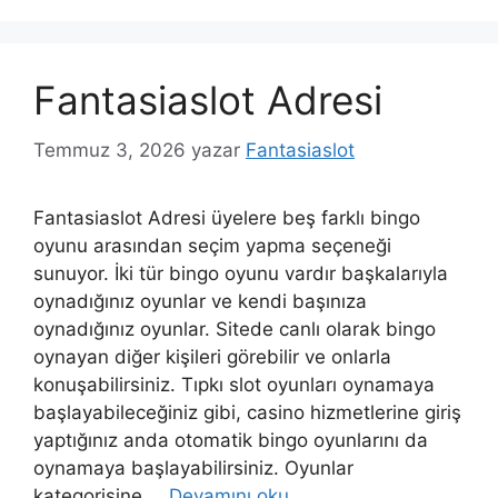
Fantasiaslot Adresi
Temmuz 3, 2026
yazar
Fantasiaslot
Fantasiaslot Adresi üyelere beş farklı bingo
oyunu arasından seçim yapma seçeneği
sunuyor. İki tür bingo oyunu vardır başkalarıyla
oynadığınız oyunlar ve kendi başınıza
oynadığınız oyunlar. Sitede canlı olarak bingo
oynayan diğer kişileri görebilir ve onlarla
konuşabilirsiniz. Tıpkı slot oyunları oynamaya
başlayabileceğiniz gibi, casino hizmetlerine giriş
yaptığınız anda otomatik bingo oyunlarını da
oynamaya başlayabilirsiniz. Oyunlar
kategorisine …
Devamını oku