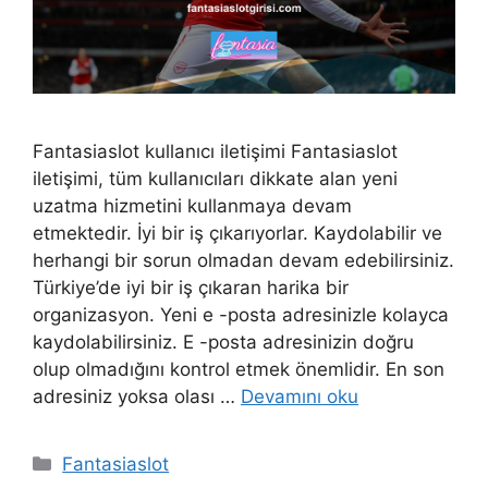
Fantasiaslot kullanıcı iletişimi Fantasiaslot
iletişimi, tüm kullanıcıları dikkate alan yeni
uzatma hizmetini kullanmaya devam
etmektedir. İyi bir iş çıkarıyorlar. Kaydolabilir ve
herhangi bir sorun olmadan devam edebilirsiniz.
Türkiye’de iyi bir iş çıkaran harika bir
organizasyon. Yeni e -posta adresinizle kolayca
kaydolabilirsiniz. E -posta adresinizin doğru
olup olmadığını kontrol etmek önemlidir. En son
adresiniz yoksa olası …
Devamını oku
Kategoriler
Fantasiaslot