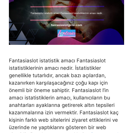
Fantasiaslot istatistik amacı Fantasiaslot
istatistiklerinin amacı nedir. İstatistikler
genellikle tutarlıdır, ancak bazı açılardan,
kazanırken karşılaşacağınız çoğu kapı için
önemli bir öneme sahiptir. Fantasiaslot I’in
amacı istatistiklerin amacı, kullanıcıların bu
anahtarları ayaklarına getirerek altın tepsileri
kazanmalarına izin vermektir. Fantasiaslot kaç
kişinin farklı web sitelerini ziyaret ettiklerini ve
üzerinde ne yaptıklarını gösteren bir web