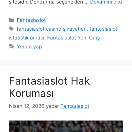
sitesidir. Dondurma seçenekleri …
Devamını oku
Kategoriler
Fantasiaslot
Etiketler
fantasiaslot casino şikayetleri
,
fantasiaslot
i̇statistik amacı
,
Fantasiaslot Yeni Giriş
Yorum yap
Fantasiaslot Hak
Koruması
Nisan 12, 2026
yazar
Fantasiaslot