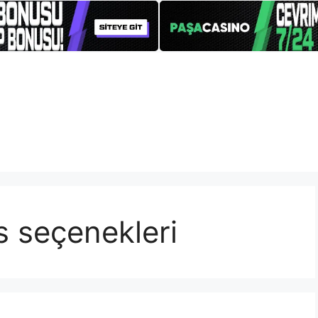
s seçenekleri