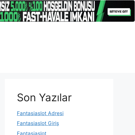
Son Yazılar
Fantasiaslot Adresi
Fantasiaslot Giriş
Fantasiaslot