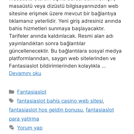
masaüstü veya dizüstü bilgisayarınızdan web
sitesine erişmek üzere mevcut bir bağlantıya
tıklamanız yeterlidir. Yeni giriş adresiniz anında
bahis hizmetleri sunmaya başlayacaktır.
Tarifeler anında kaldırılacak. Resmi alan adı
yayınlandıktan sonra bağlantılar
güncellenecektir. Bu bağlantılara sosyal medya
platformlarından, saygın web sitelerinden ve
Fantasiaslot bildirimlerinden kolaylıkla …
Devamını oku
Kategoriler
Fantasiaslot
Etiketler
fantasiaslot bahis casino web sitesi
,
fantasiaslot hoş geldin bonusu
,
fantasiaslot
para yatirma
Yorum yap