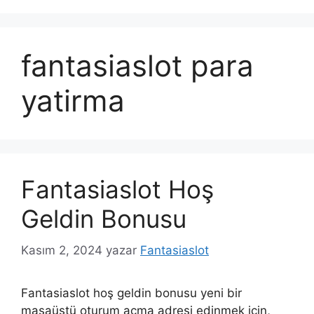
fantasiaslot para
yatirma
Fantasiaslot Hoş
Geldin Bonusu
Kasım 2, 2024
yazar
Fantasiaslot
Fantasiaslot hoş geldin bonusu yeni bir
masaüstü oturum açma adresi edinmek için,