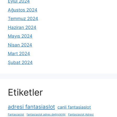
Eylül 2024
Ağustos 2024
Temmuz 2024
Haziran 2024
Mayıs 2024
Nisan 2024
Mart 2024
Şubat 2024
Etiketler
adresi fantasiaslot
canli fantasiaslot
Fantasiaslot
fantasiaslot adres değişikliği
Fantasiaslot Adresi