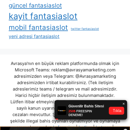
güncel fantasiaslot
kayit fantasiaslot
mobil fantasiaslot
twitter fantasiaslot
yeni adresi fantasiaslot
Avrasya'nın en büyük reklam platformunda olmak için
Microsoft Teams:
reklam@avrasyamarketing.com
adresimizden veya Telegram: @Avrasyamarketing
adresimizden irtibat kurabilirsiniz. (Tek iletişim
adreslerimiz teams / telegram ve mail adresimizdir.
Harici hiçbir iletişim adresimiz bulunmamaktadır.
Lütfen itibar etmeyiniz.) Türkiye yasalarına göre 7258
sayılı kanun uyarınca yasa dışı bahis oynamanın
cezaları mevcuttur. Şu an bulunduğunuz site hiç bir
şekilde illegal bahis oyunları oynatmıyor ve oynamaya
aracı olmuyordur.
kafacasino
|
betkur
|
betraca
|