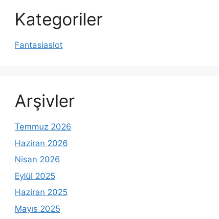
Kategoriler
Fantasiaslot
Arşivler
Temmuz 2026
Haziran 2026
Nisan 2026
Eylül 2025
Haziran 2025
Mayıs 2025