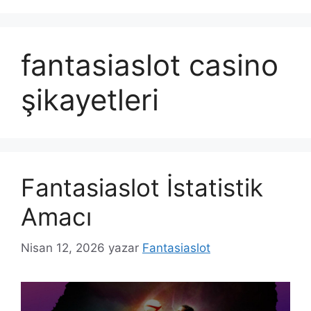
fantasiaslot casino
şikayetleri
Fantasiaslot İstatistik
Amacı
Nisan 12, 2026
yazar
Fantasiaslot