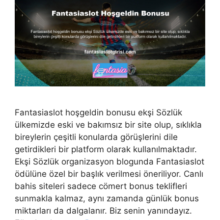
Fantasiaslot hoşgeldin bonusu ekşi Sözlük
ülkemizde eski ve bakımsız bir site olup, sıklıkla
bireylerin çeşitli konularda görüşlerini dile
getirdikleri bir platform olarak kullanılmaktadır.
Ekşi Sözlük organizasyon blogunda Fantasiaslot
ödülüne özel bir başlık verilmesi öneriliyor. Canlı
bahis siteleri sadece cömert bonus teklifleri
sunmakla kalmaz, aynı zamanda günlük bonus
miktarları da dalgalanır. Biz senin yanındayız.