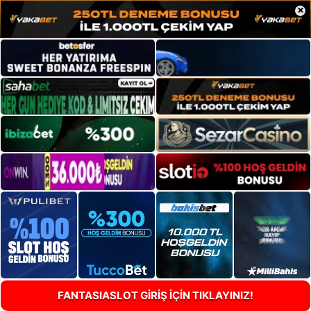
×
FANTASIASLOT GİRİŞ İÇİN TIKLAYINIZ!