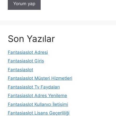
Son Yazılar
Fantasiaslot Adresi
Fantasiaslot Giriş
Fantasiaslot
Fantasiaslot Müşteri Hizmetleri
Fantasiaslot Tv Faydaları
Fantasiaslot Adres Yenileme
Fantasiaslot Kullanıcı İletişimi
Fantasiaslot Lisans Geçerliliği