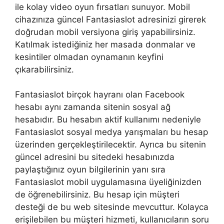
ile kolay video oyun fırsatları sunuyor. Mobil
cihazınıza güncel Fantasiaslot adresinizi girerek
doğrudan mobil versiyona giriş yapabilirsiniz.
Katılmak istediğiniz her masada donmalar ve
kesintiler olmadan oynamanın keyfini
çıkarabilirsiniz.
Fantasiaslot birçok hayranı olan Facebook
hesabı aynı zamanda sitenin sosyal ağ
hesabıdır. Bu hesabın aktif kullanımı nedeniyle
Fantasiaslot sosyal medya yarışmaları bu hesap
üzerinden gerçekleştirilecektir. Ayrıca bu sitenin
güncel adresini bu sitedeki hesabınızda
paylaştığınız oyun bilgilerinin yanı sıra
Fantasiaslot mobil uygulamasına üyeliğinizden
de öğrenebilirsiniz. Bu hesap için müşteri
desteği de bu web sitesinde mevcuttur. Kolayca
erişilebilen bu müşteri hizmeti, kullanıcıların soru