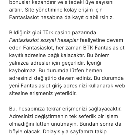
bonuslar kazandırır ve sitedeki üye sayısını
artırır. Site yönetimine kolay erişim için
Fantasiaslot hesabına da kayıt olabilirsiniz.
Bildiğiniz gibi Türk casino pazarında
Fantasiaslot sosyal hesaplar
faaliyetine devam
eden Fantasiaslot, her zaman BTK Fantasiaslot
kayıtlı adresine bağlı kalacaktır. Bu önlem
yalnızca adresler için geçerlidir. İçeriği
kaybolmaz. Bu durumda lütfen hemen
adresinizi değiştirip devam ediniz. Bu durumda
yeni Fantasiaslot giriş adresinizi kullanarak web
sitesine erişmeniz yeterlidir.
Bu, hesabınıza tekrar erişmenizi sağlayacaktır.
Adresinizi değiştirmenin tek seferlik bir işlem
olmadığını lütfen unutmayın. Bundan sonra da
böyle olacak. Dolayısıyla sayfamızı takip