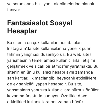
ve sorunlarına hızlı yanıt alabilmelerine olanak
tanıyor.
Fantasiaslot Sosyal
Hesaplar
Bu sitenin en çok kullanılan hesabı olan
Instagram’da site kullanıcılarına yönelik puan
tahmin yarışması düzenliyoruz. Bu web sitesi
yarışmasının temel amacı kullanıcılarla iletişimi
geliştirmek ve sıcak bir atmosfer yaratmaktır. Bu
sitenin en ünlü kullanıcı hesabı aynı zamanda
sarı kartlar, ilk maçlar gibi heyecanlı etkinliklere
de ev sahipliği yapan hesabıdır. Bu site,
yarışmaların yanı sıra kullanıcılara sürpriz ödüller
kazanma fırsatı da sunuyor. Özellikle davet
etkinlikleri kullanıcılara her zaman büyük