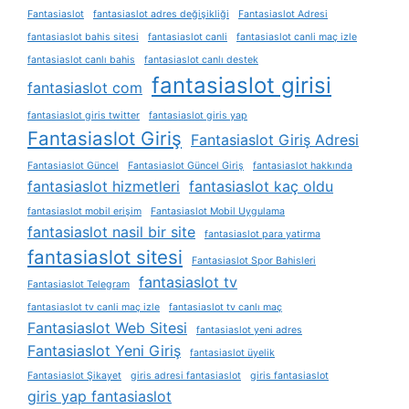
Fantasiaslot
fantasiaslot adres değişikliği
Fantasiaslot Adresi
fantasiaslot bahis sitesi
fantasiaslot canli
fantasiaslot canli maç izle
fantasiaslot canlı bahis
fantasiaslot canlı destek
fantasiaslot girisi
fantasiaslot com
fantasiaslot giris twitter
fantasiaslot giris yap
Fantasiaslot Giriş
Fantasiaslot Giriş Adresi
Fantasiaslot Güncel
Fantasiaslot Güncel Giriş
fantasiaslot hakkında
fantasiaslot hizmetleri
fantasiaslot kaç oldu
fantasiaslot mobil erişim
Fantasiaslot Mobil Uygulama
fantasiaslot nasil bir site
fantasiaslot para yatirma
fantasiaslot sitesi
Fantasiaslot Spor Bahisleri
fantasiaslot tv
Fantasiaslot Telegram
fantasiaslot tv canli maç izle
fantasiaslot tv canlı maç
Fantasiaslot Web Sitesi
fantasiaslot yeni adres
Fantasiaslot Yeni Giriş
fantasiaslot üyelik
Fantasiaslot Şikayet
giris adresi fantasiaslot
giris fantasiaslot
giris yap fantasiaslot