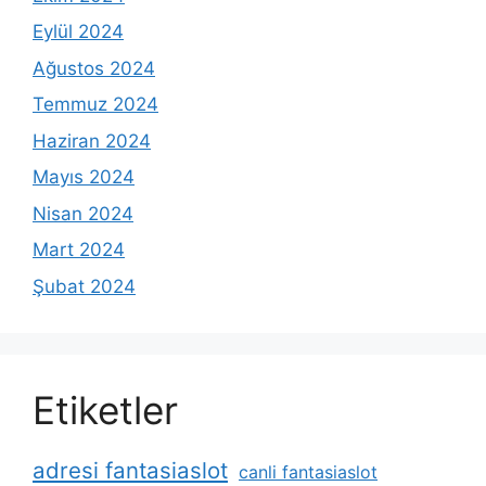
Eylül 2024
Ağustos 2024
Temmuz 2024
Haziran 2024
Mayıs 2024
Nisan 2024
Mart 2024
Şubat 2024
Etiketler
adresi fantasiaslot
canli fantasiaslot