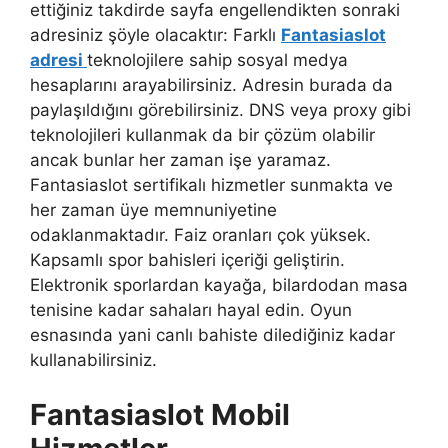
ettiğiniz takdirde sayfa engellendikten sonraki
adresiniz şöyle olacaktır: Farklı
Fantasiaslot
adresi
teknolojilere sahip sosyal medya
hesaplarını arayabilirsiniz. Adresin burada da
paylaşıldığını görebilirsiniz. DNS veya proxy gibi
teknolojileri kullanmak da bir çözüm olabilir
ancak bunlar her zaman işe yaramaz.
Fantasiaslot sertifikalı hizmetler sunmakta ve
her zaman üye memnuniyetine
odaklanmaktadır. Faiz oranları çok yüksek.
Kapsamlı spor bahisleri içeriği geliştirin.
Elektronik sporlardan kayağa, bilardodan masa
tenisine kadar sahaları hayal edin. Oyun
esnasında yani canlı bahiste dilediğiniz kadar
kullanabilirsiniz.
Fantasiaslot Mobil