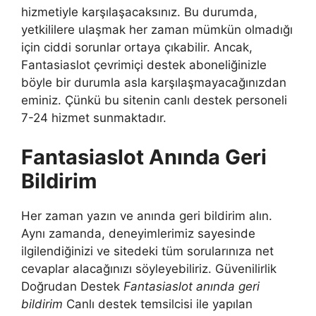
hizmetiyle karşılaşacaksınız. Bu durumda,
yetkililere ulaşmak her zaman mümkün olmadığı
için ciddi sorunlar ortaya çıkabilir. Ancak,
Fantasiaslot çevrimiçi destek aboneliğinizle
böyle bir durumla asla karşılaşmayacağınızdan
eminiz. Çünkü bu sitenin canlı destek personeli
7-24 hizmet sunmaktadır.
Fantasiaslot Anında Geri
Bildirim
Her zaman yazın ve anında geri bildirim alın.
Aynı zamanda, deneyimlerimiz sayesinde
ilgilendiğinizi ve sitedeki tüm sorularınıza net
cevaplar alacağınızı söyleyebiliriz. Güvenilirlik
Doğrudan Destek
Fantasiaslot anında geri
bildirim
Canlı destek temsilcisi ile yapılan