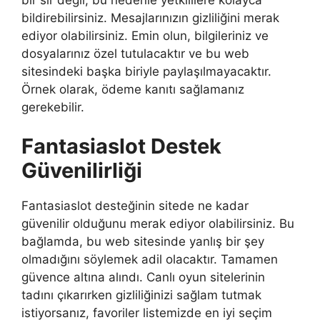
bildirebilirsiniz. Mesajlarınızın gizliliğini merak
ediyor olabilirsiniz. Emin olun, bilgileriniz ve
dosyalarınız özel tutulacaktır ve bu web
sitesindeki başka biriyle paylaşılmayacaktır.
Örnek olarak, ödeme kanıtı sağlamanız
gerekebilir.
Fantasiaslot Destek
Güvenilirliği
Fantasiaslot desteğinin sitede ne kadar
güvenilir olduğunu merak ediyor olabilirsiniz. Bu
bağlamda, bu web sitesinde yanlış bir şey
olmadığını söylemek adil olacaktır. Tamamen
güvence altına alındı. Canlı oyun sitelerinin
tadını çıkarırken gizliliğinizi sağlam tutmak
istiyorsanız, favoriler listemizde en iyi seçim