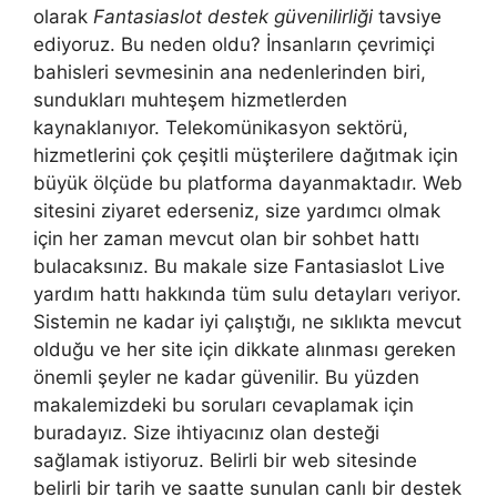
olarak
Fantasiaslot destek güvenilirliği
tavsiye
ediyoruz. Bu neden oldu? İnsanların çevrimiçi
bahisleri sevmesinin ana nedenlerinden biri,
sundukları muhteşem hizmetlerden
kaynaklanıyor. Telekomünikasyon sektörü,
hizmetlerini çok çeşitli müşterilere dağıtmak için
büyük ölçüde bu platforma dayanmaktadır. Web
sitesini ziyaret ederseniz, size yardımcı olmak
için her zaman mevcut olan bir sohbet hattı
bulacaksınız. Bu makale size Fantasiaslot Live
yardım hattı hakkında tüm sulu detayları veriyor.
Sistemin ne kadar iyi çalıştığı, ne sıklıkta mevcut
olduğu ve her site için dikkate alınması gereken
önemli şeyler ne kadar güvenilir. Bu yüzden
makalemizdeki bu soruları cevaplamak için
buradayız. Size ihtiyacınız olan desteği
sağlamak istiyoruz. Belirli bir web sitesinde
belirli bir tarih ve saatte sunulan canlı bir destek