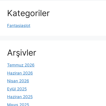
Kategoriler
Fantasiaslot
Arşivler
Temmuz 2026
Haziran 2026
Nisan 2026
Eylül 2025
Haziran 2025
Mayıs 2025