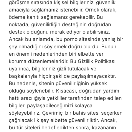
görüşme sırasında kişisel bilgilerinizi güvenlik
amacıyla sağlamanız istenebilir. Örnek olarak,
ödeme kanıtı sağlamanız gerekebilir. Bu
noktada, güvenilirliğin desteğinin doğrudan
destek olduğunu merak ediyor olabilirsiniz.
Ancak bu anlamda, bu porno sitesinde yanlış bir
şey olmadığını söylemek doğru olurdu. Bunun
en önemli nedenlerinden biri elbette veri
koruma düzenlemeleridir. Bu Gizlilik Politikası
uyarınca, bilgileriniz gizli tutulacak ve
başkalarıyla hiçbir şekilde paylaşılmayacaktır.
Bu nedenle, sitenin güvenilirliğinin yüksek
olduğu söylenebilir. Kısacası, doğrudan yardım
hattı aracılığıyla yetkililer tarafından talep edilen
bilgileri paylaşabileceğimizi kolayca
söyleyebiliriz. Çevrimiçi bir bahis sitesi seçerken
çağrılacak ilk şey elbette güvenilirliktir. Ancak,
bu tür siteleri hedefledikten sonra, kazananın