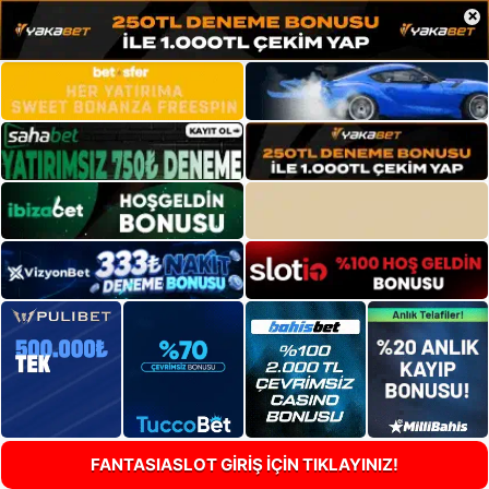
×
FANTASIASLOT GİRİŞ İÇİN TIKLAYINIZ!