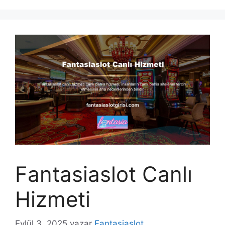
Fantasiaslot Canlı
Hizmeti
Eylül 3, 2025
yazar
Fantasiaslot