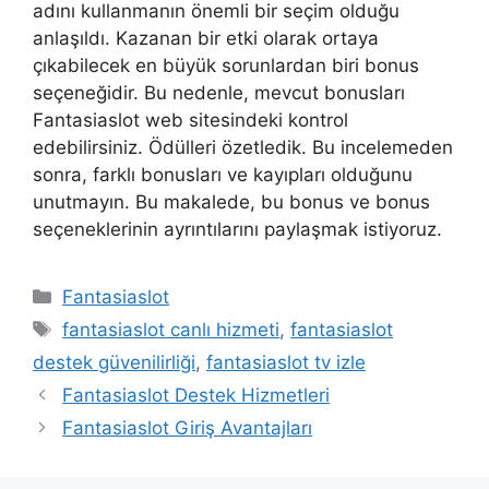
adını kullanmanın önemli bir seçim olduğu
anlaşıldı. Kazanan bir etki olarak ortaya
çıkabilecek en büyük sorunlardan biri bonus
seçeneğidir. Bu nedenle, mevcut bonusları
Fantasiaslot web sitesindeki kontrol
edebilirsiniz. Ödülleri özetledik. Bu incelemeden
sonra, farklı bonusları ve kayıpları olduğunu
unutmayın. Bu makalede, bu bonus ve bonus
seçeneklerinin ayrıntılarını paylaşmak istiyoruz.
Kategoriler
Fantasiaslot
Etiketler
fantasiaslot canlı hizmeti
,
fantasiaslot
destek güvenilirliği
,
fantasiaslot tv izle
Fantasiaslot Destek Hizmetleri
Fantasiaslot Giriş Avantajları