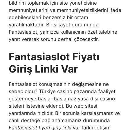
bildirim toplamak için site yöneticisine
memnuniyetlerini ve memnuniyetsizliklerini ifade
edebilecekleri benzersiz bir ortam
yaratılmaktadır. Bir şikâyet durumunda
Fantasiaslot, yalnızca kullanıcının özel talebine
yanıt vererek sorunu derhal çözecektir.
Fantasiaslot Fiyatı
Giriş Linki Var
Fantasiaslot konuşmasının değişmesine ne
sebep oldu? Türkiye casino pazarında faaliyet
göstermeye başlar başlamaz yasa dışı casino
siteleri listesine eklendi. Bu web sitesi
yanıtlarında hızlıdır. Bir sorunla karşılaşmanız ve
canlı desteğe bağlanamamanız durumunda
Fantasiaslot fiyatı giriş linki var
farklı iletişim