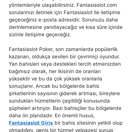
yöntemleriyle ulaşabilirsiniz. Fantasiaslot.com
sorularınızı iletmek için Fantasiaslot ile iletişime
geçeceğiniz e-posta adresidir. Sorunuzu daha
derinlemesine yanıtlayacağız ve kısa süre içinde
sizinle iletişime geçeceğiz.
Fantasiaslot Poker, son zamanlarda popülerlik
kazanan, oldukça sevilen bir çevrimiçi oyundur.
Yan bahisleri veya destekleri tercih etmenizden
bağımsız olarak, her ikisinin de oranları
yüksektir ve bu da çok yüksek oranlarla
sonuçlanır. Ancak bu bölgelerde bahis
şirketlerinin sayısının giderek artması, bireylere
sundukları hizmetlerin çeşitliliği konusunda
şüpheleri artırıyor. Bazı bahisçiler bu bölgelerde
daha ön plandadır. En önemli husus,
Fantasiaslot Giriş
bir bahis sitesinin yetkili olup
olmadığını, geniş bir hizmet yelpazesi sunup