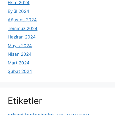
Ekim 2024
Eylül 2024
Ağustos 2024
Temmuz 2024
Haziran 2024
Mayıs 2024
Nisan 2024
Mart 2024
Şubat 2024
Etiketler
adresi fantasiaslot