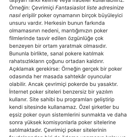
taşıyan farklı kelime veya ifadeler kullanabiliriz.
Örneğin: Çevrimiçi
Fantasiaslot liste adresinize
nasıl erişilir
poker oynamanın birçok büyüleyici
unsuru vardır. Herkesin bunun farkında
olmamasının nedeni, mantığımızın poker
filmlerinde tasvir edilen özgünlüğe çok
benzeyen bir ortam yaratmak olmasıdır.
Bununla birlikte, sanal pokere katılmak
rahatsızlıkların çoğunu ortadan kaldırır.
Açıklamak gerekirse: Örneğin gerçek bir poker
odasında her masada sahtekâr oyuncular
olabilir. Ancak çevrimiçi pokerde bu yasaktır.
İnternet poker siteleri benzersiz bir yazılım
kullanır. Site sahibi bu programları geliştirip
kendi sitesinde kullanamaz. Özel şirketler bu
eşsiz poker oyun sistemlerini sunmakta ve daha
sonra yüksek komisyonlarla poker sitelerine
satılmaktadır. Çevrimiçi poker sitelerinin