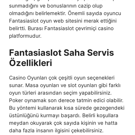
sunmadığını ve bonuslarının cazip olup
olmadığını belirlemektir. Önemli sayıda oyuncu
Fantasiaslot oyun web sitesini merak ettiğini
belirtti. Burası Fantasiaslot çevrimiçi casino
platformudur.
Fantasiaslot Saha Servis
Özellikleri
Casino Oyunları çok çeşitli oyun seçenekleri
sunar. Masa oyunları ve slot oyunları gibi farklı
oyun türleri arasından seçim yapabilirsiniz.
Poker oynamak son derece tatmin edici olabilir.
Bu yöntemi kullanarak kısa sürede gezegendeki
üstünlüğünü kurmayı başardı. Belirli koşullara
meydan okuyarak çok sayıda kişinin ve hatta
daha fazla insanın ilgisini çekebilirsiniz.