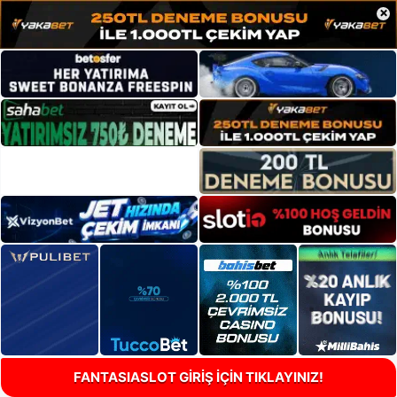
×
FANTASIASLOT GİRİŞ İÇİN TIKLAYINIZ!