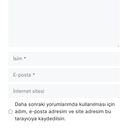
İsim
E-
posta
İnternet
sitesi
Daha sonraki yorumlarımda kullanılması için
adım, e-posta adresim ve site adresim bu
tarayıcıya kaydedilsin.