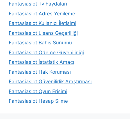
Fantasiaslot Tv Faydaları
Fantasiaslot Adres Yenileme
Fantasiaslot Kullanıcı İletişimi
Fantasiaslot Lisans Geçerliliği
Fantasiaslot Bahis Sunumu
Fantasiaslot Ödeme Güvenilirliği
Fantasiaslot İstatistik Amacı
Fantasiaslot Hak Koruması
Fantasiaslot Güvenilirlik Araştırması
Fantasiaslot Oyun Erişimi
Fantasiaslot Hesap Silme