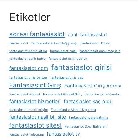
Etiketler
adresi fantasiaslot
canli fantasiaslot
Fantasiaslot
fantasiaslot adres değişikliği
Fantasiaslot Adresi
fantasiaslot bahis sitesi
fantasiaslot canli
fantasiaslot canli maç izle
fantasiaslot canlı bahis
fantasiaslot canlı destek
fantasiaslot girisi
fantasiaslot com
fantasiaslot giris twitter
fantasiaslot giris yap
Fantasiaslot Giriş
Fantasiaslot Giriş Adresi
Fantasiaslot Güncel
Fantasiaslot Güncel Giriş
fantasiaslot hakkında
fantasiaslot hizmetleri
fantasiaslot kaç oldu
fantasiaslot mobil erişim
Fantasiaslot Mobil Uygulama
fantasiaslot nasil bir site
fantasiaslot para yatirma
fantasiaslot sitesi
Fantasiaslot Spor Bahisleri
fantasiaslot tv
Fantasiaslot Telegram