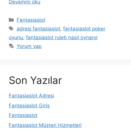
Devamını oku
Kategoriler
Fantasiaslot
Etiketler
adresi fantasiaslot
,
fantasiaslot poker
oyunu
,
fantasiaslot ruleti nasıl oynanır
Yorum yap
Son Yazılar
Fantasiaslot Adresi
Fantasiaslot Giriş
Fantasiaslot
Fantasiaslot Müşteri Hizmetleri