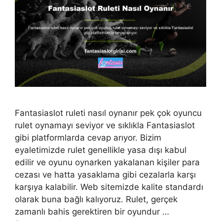
Fantasiaslot ruleti nasıl oynanır pek çok oyuncu
rulet oynamayı seviyor ve sıklıkla Fantasiaslot
gibi platformlarda cevap arıyor. Bizim
eyaletimizde rulet genellikle yasa dışı kabul
edilir ve oyunu oynarken yakalanan kişiler para
cezası ve hatta yasaklama gibi cezalarla karşı
karşıya kalabilir. Web sitemizde kalite standardı
olarak buna bağlı kalıyoruz. Rulet, gerçek
zamanlı bahis gerektiren bir oyundur …