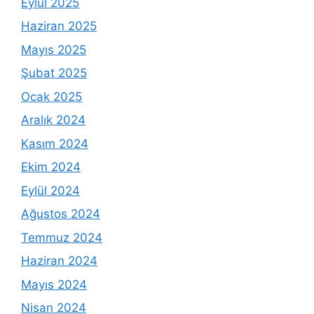
Eylül 2025
Haziran 2025
Mayıs 2025
Şubat 2025
Ocak 2025
Aralık 2024
Kasım 2024
Ekim 2024
Eylül 2024
Ağustos 2024
Temmuz 2024
Haziran 2024
Mayıs 2024
Nisan 2024