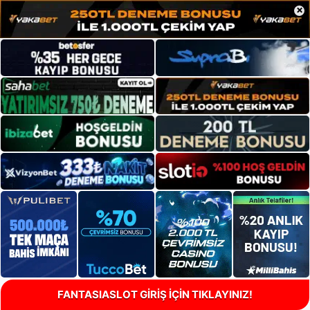
×
FANTASIASLOT GİRİŞ İÇİN TIKLAYINIZ!