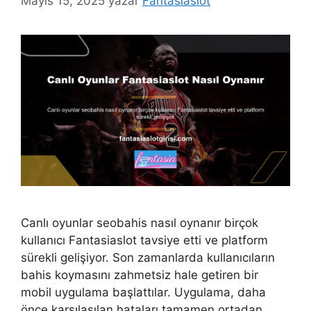
Mayıs 15, 2025
yazar
Fantasiaslot
Canlı oyunlar seobahis nasıl oynanır birçok
kullanıcı Fantasiaslot tavsiye etti ve platform
sürekli gelişiyor. Son zamanlarda kullanıcıların
bahis koymasını zahmetsiz hale getiren bir
mobil uygulama başlattılar. Uygulama, daha
önce karşılaşılan hataları tamamen ortadan