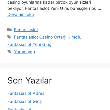
casino oyunlarına kadar birçok oyun sizleri
bekliyor. Fantasiaslot Yeni Giriş bahisçileri bu …
Devamını oku
Kategoriler
Fantasiaslot
Etiketler
Fantasiaslot Casino Ortağı Kimdir
,
Fantasiaslot Yeni Giriş
Yorum yap
Son Yazılar
Fantasiaslot Adresi
Fantasiaslot Giriş
Fantasiaslot