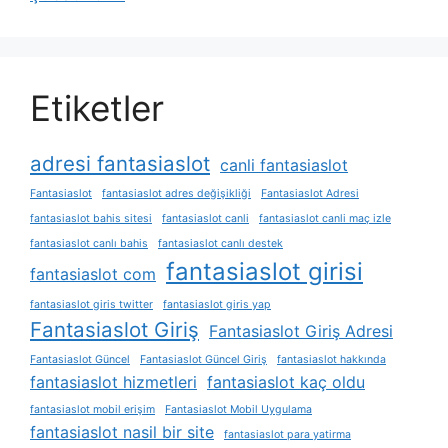
Etiketler
adresi fantasiaslot
canli fantasiaslot
Fantasiaslot
fantasiaslot adres değişikliği
Fantasiaslot Adresi
fantasiaslot bahis sitesi
fantasiaslot canli
fantasiaslot canli maç izle
fantasiaslot canlı bahis
fantasiaslot canlı destek
fantasiaslot girisi
fantasiaslot com
fantasiaslot giris twitter
fantasiaslot giris yap
Fantasiaslot Giriş
Fantasiaslot Giriş Adresi
Fantasiaslot Güncel
Fantasiaslot Güncel Giriş
fantasiaslot hakkında
fantasiaslot hizmetleri
fantasiaslot kaç oldu
fantasiaslot mobil erişim
Fantasiaslot Mobil Uygulama
fantasiaslot nasil bir site
fantasiaslot para yatirma