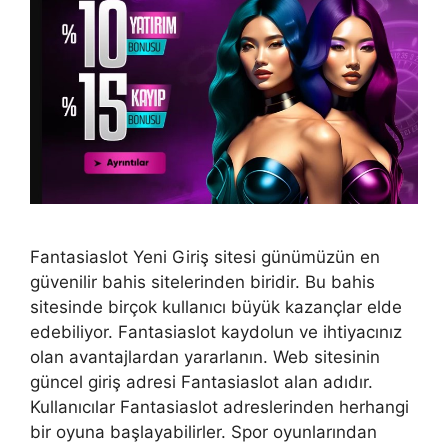
Fantasiaslot Yeni Giriş sitesi günümüzün en
güvenilir bahis sitelerinden biridir. Bu bahis
sitesinde birçok kullanıcı büyük kazançlar elde
edebiliyor. Fantasiaslot kaydolun ve ihtiyacınız
olan avantajlardan yararlanın. Web sitesinin
güncel giriş adresi Fantasiaslot alan adıdır.
Kullanıcılar Fantasiaslot adreslerinden herhangi
bir oyuna başlayabilirler. Spor oyunlarından