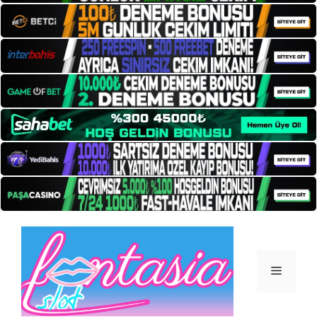
İçeriğe
atla
Menü