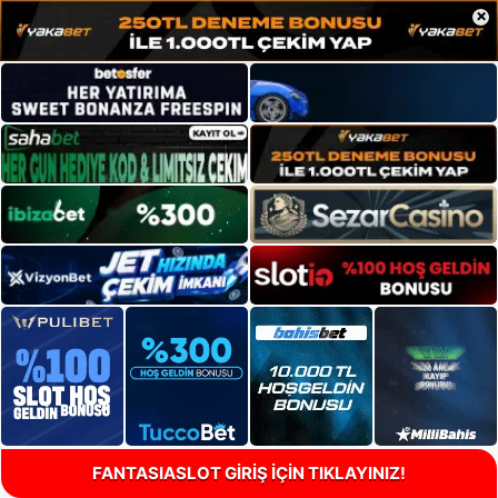
×
FANTASIASLOT GİRİŞ İÇİN TIKLAYINIZ!