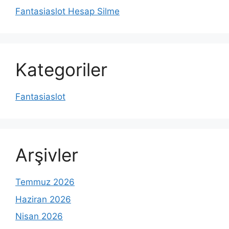
Fantasiaslot Hesap Silme
Kategoriler
Fantasiaslot
Arşivler
Temmuz 2026
Haziran 2026
Nisan 2026