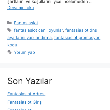
şartlarını ve koşullarını iyice incelemeden …
Devamını oku
Kategoriler
Fantasiaslot
Etiketler
fantasiaslot canlı oyunlar
,
fantasiaslot dns
ayarlarını yapılandırma
,
fantasiaslot promosyon
kodu
Yorum yap
Son Yazılar
Fantasiaslot Adresi
Fantasiaslot Giriş