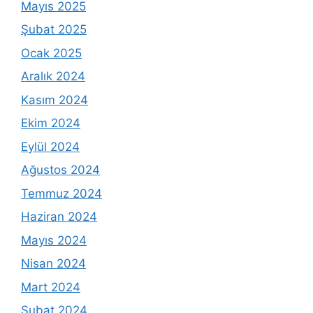
Mayıs 2025
Şubat 2025
Ocak 2025
Aralık 2024
Kasım 2024
Ekim 2024
Eylül 2024
Ağustos 2024
Temmuz 2024
Haziran 2024
Mayıs 2024
Nisan 2024
Mart 2024
Şubat 2024