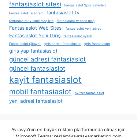
fantasiaslot sitesi
Fantasiaslot Spor Bahisleri
fantasiaslot tv
Fantasiaslot Telegram
fantasiaslot tv canli maç izle
fantasiaslot tv canlı maç
Fantasiaslot Web Sitesi
fantasiaslot yeni adres
Fantasiaslot Yeni Giriş
fantasiaslot üyelik
Fantasiaslot Şikayet
giris adresi fantasiaslot
giris fantasiaslot
giris yap fantasiaslot
güncel adresi fantasiaslot
güncel fantasiaslot
kayit fantasiaslot
mobil fantasiaslot
twitter fantasiaslot
yeni adresi fantasiaslot
Avrasya'nın en büyük reklam platformunda olmak için
Microsoft Teams:
reklam@avrasyamarketing.com