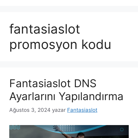
fantasiaslot
promosyon kodu
Fantasiaslot DNS
Ayarlarını Yapılandırma
Ağustos 3, 2024
yazar
Fantasiaslot