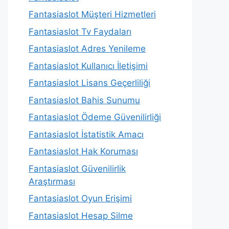
Fantasiaslot Müşteri Hizmetleri
Fantasiaslot Tv Faydaları
Fantasiaslot Adres Yenileme
Fantasiaslot Kullanıcı İletişimi
Fantasiaslot Lisans Geçerliliği
Fantasiaslot Bahis Sunumu
Fantasiaslot Ödeme Güvenilirliği
Fantasiaslot İstatistik Amacı
Fantasiaslot Hak Koruması
Fantasiaslot Güvenilirlik
Araştırması
Fantasiaslot Oyun Erişimi
Fantasiaslot Hesap Silme