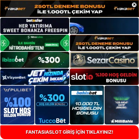
×
FANTASIASLOT GİRİŞ İÇİN TIKLAYINIZ!