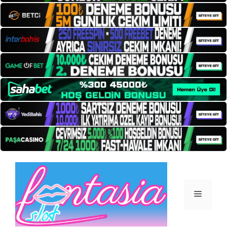
İçeriğe
atla
Menü