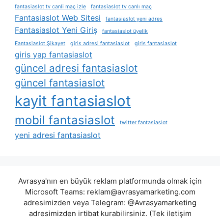
fantasiaslot tv canli maç izle
fantasiaslot tv canlı maç
Fantasiaslot Web Sitesi
fantasiaslot yeni adres
Fantasiaslot Yeni Giriş
fantasiaslot üyelik
Fantasiaslot Şikayet
giris adresi fantasiaslot
giris fantasiaslot
giris yap fantasiaslot
güncel adresi fantasiaslot
güncel fantasiaslot
kayit fantasiaslot
mobil fantasiaslot
twitter fantasiaslot
yeni adresi fantasiaslot
Avrasya'nın en büyük reklam platformunda olmak için
Microsoft Teams:
reklam@avrasyamarketing.com
adresimizden veya Telegram: @Avrasyamarketing
adresimizden irtibat kurabilirsiniz. (Tek iletişim