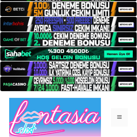
İçeriğe
atla
Menü