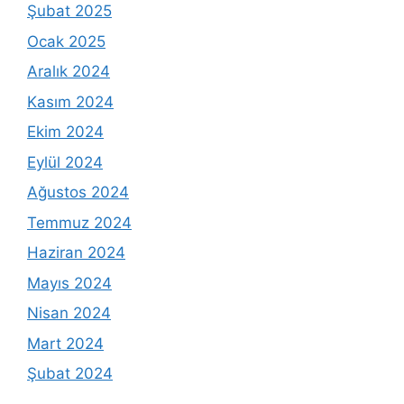
Şubat 2025
Ocak 2025
Aralık 2024
Kasım 2024
Ekim 2024
Eylül 2024
Ağustos 2024
Temmuz 2024
Haziran 2024
Mayıs 2024
Nisan 2024
Mart 2024
Şubat 2024