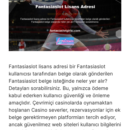
Fantasiaslot lisans adresi bir Fantasiaslot
kullanıcısı tarafından belge olarak gönderilen
Fantasiaslot belge isteğinde neler yer alır?
Detayları sorabilirsiniz. Bu, yalnızca ödeme
kabul ederken kullanıcı güvenliği ve önleme
amaçlıdır. Çevrimiçi casinolarda oynamaktan
hoşlanan Casino severler, rezervasyonlar için ek
belge gerektirmeyen platformları tercih ediyor,
ancak güvenilmez web siteleri kullanıcı bilgilerini