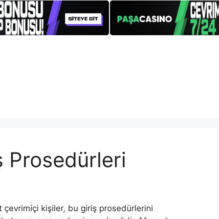
ş Prosedürleri
çevrimiçi kişiler, bu giriş prosedürlerini