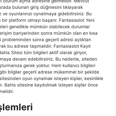
ut oturum açma adresine gelmelidir. Mevcut
rada bulunan giriş düğmesini tıklayarak
iz ve oyunlarınızı oynatmaya gidebilirsiniz. Bu
 bir platform olmayı başarır. Fantasiaslot Yeni
iteleri genellikle mümkün olabilecek durumlar
si erişim bariyerinden sonra mümkün olan en kısa
eri probleminden sonra geçerli adresi açtıktan
larak bu adrese taşımalıdır. Fantasiaslot Kayıt
his Sitesi tüm bilgileri aktif olarak giriyor,
namaya devam edebilirsiniz. Bu nedenle, siteden
urmanıza gerek yoktur. Hem kullanıcı bilgileri
ibi bilgiler geçerli adrese mükemmel bir şekilde
is sitesinden oyun oynamak isteyen kişiler, kesinlikle
ir. Bahis sitesine kaydolmak isteyen kişiler önce
elidir.
şlemleri