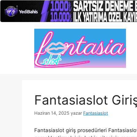
İçeriğe
atla
Fantasiaslot Giri
Haziran 14, 2025
yazar
Fantasiaslot
Fantasiaslot giriş prosedürleri Fantasiaslot 