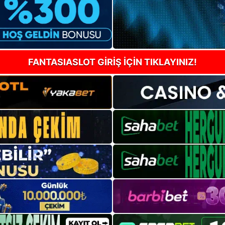
FANTASIASLOT GİRİŞ İÇİN TIKLAYINIZ!