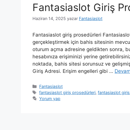
Fantasiaslot Giriş Pr
Haziran 14, 2025
yazar
Fantasiaslot
Fantasiaslot giriş prosedürleri Fantasiaslot 
gerçekleştirmek için bahis sitesinin mevc
oturum açma adresine geldikten sonra, bu
hesabınıza erişiminizi yerine getirebilirsin
noktada, bahis sitesi sorunsuz ve gelişmiş
Giriş Adresi. Erişim engelleri gibi …
Devam
Kategoriler
Fantasiaslot
Etiketler
fantasiaslot giriş prosedürleri
,
fantasiaslot giris
Yorum yap