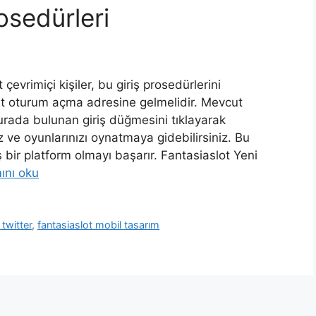
osedürleri
çevrimiçi kişiler, bu giriş prosedürlerini
ut oturum açma adresine gelmelidir. Mevcut
rada bulunan giriş düğmesini tıklayarak
iz ve oyunlarınızı oynatmaya gidebilirsiniz. Bu
 bir platform olmayı başarır. Fantasiaslot Yeni
ını oku
 twitter
,
fantasiaslot mobil tasarım