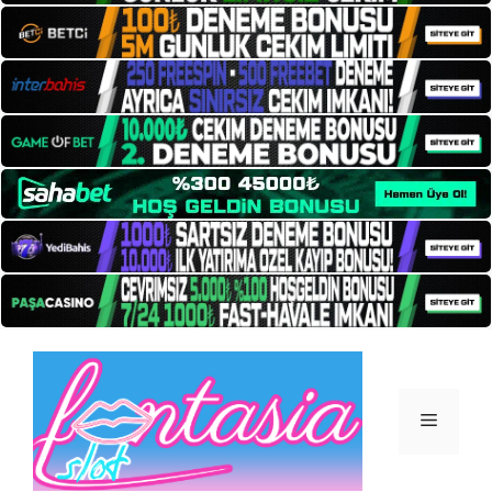
İçeriğe
atla
Menü