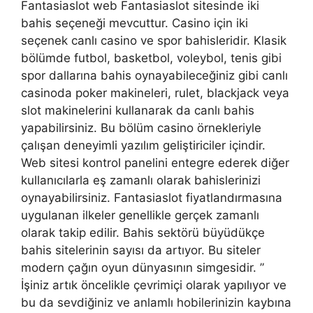
Fantasiaslot web Fantasiaslot sitesinde iki
bahis seçeneği mevcuttur. Casino için iki
seçenek canlı casino ve spor bahisleridir. Klasik
bölümde futbol, ​​basketbol, ​​voleybol, tenis gibi
spor dallarına bahis oynayabileceğiniz gibi canlı
casinoda poker makineleri, rulet, blackjack veya
slot makinelerini kullanarak da canlı bahis
yapabilirsiniz. Bu bölüm casino örnekleriyle
çalışan deneyimli yazılım geliştiriciler içindir.
Web sitesi kontrol panelini entegre ederek diğer
kullanıcılarla eş zamanlı olarak bahislerinizi
oynayabilirsiniz. Fantasiaslot fiyatlandırmasına
uygulanan ilkeler genellikle gerçek zamanlı
olarak takip edilir. Bahis sektörü büyüdükçe
bahis sitelerinin sayısı da artıyor. Bu siteler
modern çağın oyun dünyasının simgesidir. ”
İşiniz artık öncelikle çevrimiçi olarak yapılıyor ve
bu da sevdiğiniz ve anlamlı hobilerinizin kaybına