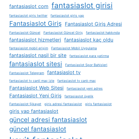
fantasiaslot girisi
fantasiaslot com
fantasiaslot giris twitter
fantasiaslot giris yap
Fantasiaslot Giriş
Fantasiaslot Giriş Adresi
Fantasiaslot Güncel
Fantasiaslot Güncel Giriş
fantasiaslot hakkında
fantasiaslot hizmetleri
fantasiaslot kaç oldu
fantasiaslot mobil erişim
Fantasiaslot Mobil Uygulama
fantasiaslot nasil bir site
fantasiaslot para yatirma
fantasiaslot sitesi
Fantasiaslot Spor Bahisleri
fantasiaslot tv
Fantasiaslot Telegram
fantasiaslot tv canli maç izle
fantasiaslot tv canlı maç
Fantasiaslot Web Sitesi
fantasiaslot yeni adres
Fantasiaslot Yeni Giriş
fantasiaslot üyelik
Fantasiaslot Şikayet
giris adresi fantasiaslot
giris fantasiaslot
giris yap fantasiaslot
güncel adresi fantasiaslot
güncel fantasiaslot