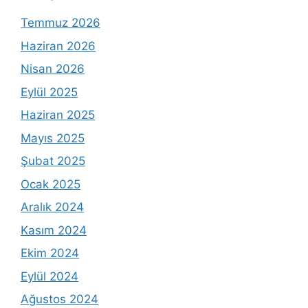
Temmuz 2026
Haziran 2026
Nisan 2026
Eylül 2025
Haziran 2025
Mayıs 2025
Şubat 2025
Ocak 2025
Aralık 2024
Kasım 2024
Ekim 2024
Eylül 2024
Ağustos 2024