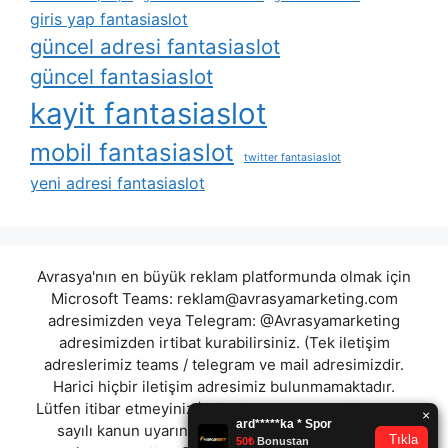
giris yap fantasiaslot
güncel adresi fantasiaslot
güncel fantasiaslot
kayit fantasiaslot
mobil fantasiaslot
twitter fantasiaslot
yeni adresi fantasiaslot
Avrasya'nın en büyük reklam platformunda olmak için
Microsoft Teams:
reklam@avrasyamarketing.com
adresimizden veya Telegram: @Avrasyamarketing
adresimizden irtibat kurabilirsiniz. (Tek iletişim
adreslerimiz teams / telegram ve mail adresimizdir.
Harici hiçbir iletişim adresimiz bulunmamaktadır.
Lütfen itibar etmeyiniz.) Türkiye yasalarına göre 7258
sayılı kanun uyarınca yasa dışı bahis oynamanın