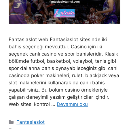
Fantasiaslot web Fantasiaslot sitesinde iki
bahis seçeneği mevcuttur. Casino için iki
seçenek canlı casino ve spor bahisleridir. Klasik
bölümde futbol, ​​basketbol, ​​voleybol, tenis gibi
spor dallarına bahis oynayabileceğiniz gibi canlı
casinoda poker makineleri, rulet, blackjack veya
slot makinelerini kullanarak da canlı bahis
yapabilirsiniz. Bu bölüm casino örnekleriyle
çalışan deneyimli yazılım geliştiriciler içindir.
Web sitesi kontrol …
Devamını oku
Kategoriler
Fantasiaslot